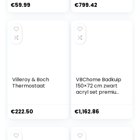
badkuip grote
1800x800mm
€
59.99
€
799.42
dikke vrijstaande
badkuip,
opvouwbaar SPA-
bad, warm/ijsbad
voor volwassenen
– blauw
Villeroy & Boch
VBChome Badkuip
Thermostaat
150×72 cm zwart
acryl set premium
badkuip vrijstaand
ingebouwde
overloop sifon
€
222.50
€
1,162.86
inclusief modern
comfort elegante
topkwaliteit