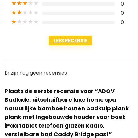
★
★
★
★
★
0
★
★
★
★
★
0
★
★
★
★
★
0
LEES RECENSIE
Er zijn nog geen recensies.
Plaats de eerste recensie voor “ADOV
Badlade, uitschuifbare luxe home spa
natuurlijke bamboe houten badkuip plank
plank met ingebouwde houder voor boek
iPad tablet telefoon glazen kaars,
verstelbare bad Caddy Bridge past”