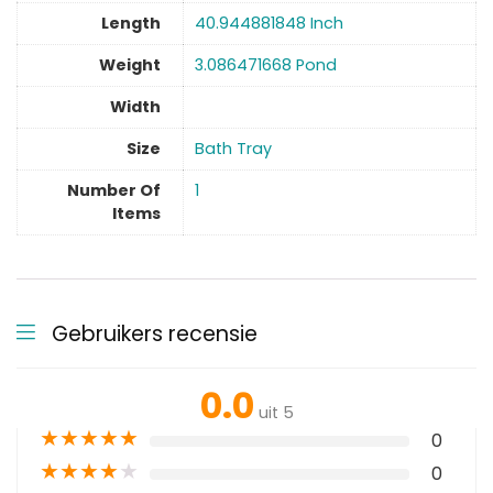
Length
40.944881848 Inch
Weight
3.086471668 Pond
Width
Size
Bath Tray
Number Of
1
Items
Gebruikers recensie
0.0
uit 5
★
★
★
★
★
0
★
★
★
★
★
0