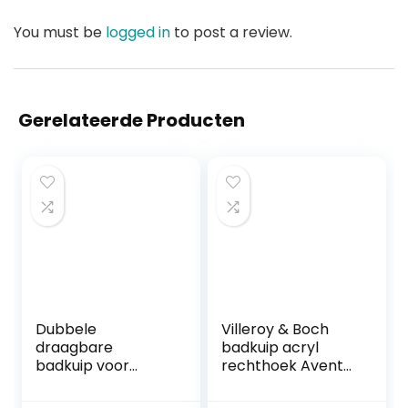
You must be
logged in
to post a review.
Gerelateerde Producten
Dubbele
Villeroy & Boch
draagbare
badkuip acryl
badkuip voor
rechthoek Avento
volwassenen,
Duo,
opvouwbare
UBA180AVN2V-01,