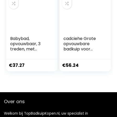
Babybad,
cadciehe Grote
opvouwbaar, 3
opvouwbare
treden, met
badkuip voor
antislip
volwassenen,
badkussen/badkui
vrijstaande
p met
omringende
€
37.27
€
56.24
thermometer,
opvouwbare
voor controle van
badkuip,
de
draagbare
watertemperatuur
vrijstaande
, vanaf geboorte
badkuip, voor
tot 2 jaar, 5
gezinszweet,
Over ons
kunststof ballen
stomen, warm
gratis
bad, ijsbad, 1 set
Welkom bij TopBadkuipKopen.nl, uw specialist in