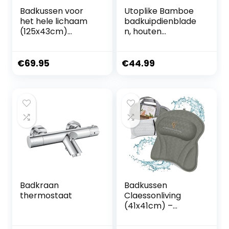
Badkussen voor
Utoplike Bamboe
het hele lichaam
badkuipdienblade
(125x43cm)
n, houten
Claessonliving –
badbakken voor
Badkussens met
badkuip,
Hoofdsteun met 12
uitbreidbare
€
69.95
€
44.99
Zuignappen –
badkuip, caddy
Ondersteunt
lade, badkuip
Hoofd, Nek, Rug en
tafelplank met
Benen –
verstelbare armen
Inbegrepen:
Badmatras,
Reistas en 2
Ophanghaken
Badkraan
Badkussen
thermostaat
Claessonliving
(41x41cm) –
Badkussen met
Hoofdsteun