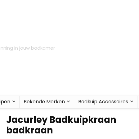
anning in jouw badkamer
ipen
Bekende Merken
Badkuip Accessoires
Jacurley Badkuipkraan
badkraan