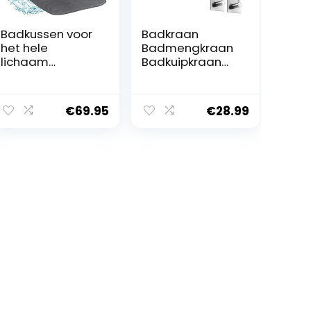
Badkussen voor
Badkraan
het hele
Badmengkraan
lichaam
Badkuipkraan
(125x43cm)
Douchekraan
Claessonliving –
Badkraan voor
Badkussens met
Wandmontage
€
69.95
€
28.99
Hoofdsteun met
12 Zuignappen –
Ondersteunt
Hoofd, Nek, Rug
en Benen –
Inbegrepen:
Badmatras,
Reistas en 2
Ophanghaken