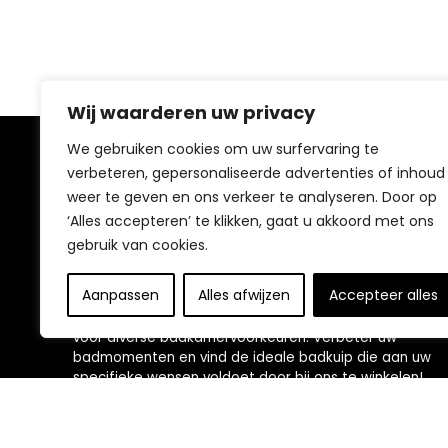
Wij waarderen uw privacy
We gebruiken cookies om uw surfervaring te
Over ons
verbeteren, gepersonaliseerde advertenties of inhoud
weer te geven en ons verkeer te analyseren. Door op
Welkom bij TopBadkuipKopen.nl, uw specialist in
‘Alles accepteren’ te klikken, gaat u akkoord met ons
badoplossingen! Ontdek ons uitgebreide assortiment
gebruik van cookies.
aan badkuipen, zorgvuldig geselecteerd om uw
badkamer te voorzien van rust en elegantie. Met
Aanpassen
Alles afwijzen
Accepteer alles
innovatieve ontwerpen zoals ergonomische vormen en
hoogwaardige materialen, zijn onze badkuipen perfect
voor diverse badkamervoorkeuren. Verbeter uw
badmomenten en vind de ideale badkuip die aan uw
specifieke wensen voldoet door bij ons te winkelen!