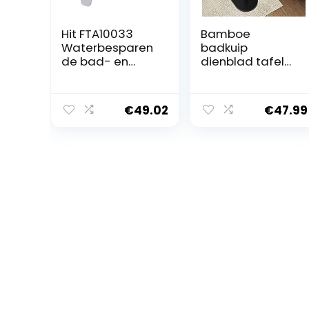
Hit FTA10033
Bamboe
Waterbesparen
badkuip
de bad- en
dienblad tafel
douchekraan,
met stevige
krastbestendig,
voet en dikke
gemakkelijk te
metalen beugel,
€
49.02
€
47.99
reinigen,
verstelbare
badkraan met
hoogte,
uitloop, mat wit
perfecte
badkamer bad
accessoires,
bed
bijzetbureau,
bank bijzettafel
cadeau voor
vrouwen,
mannen